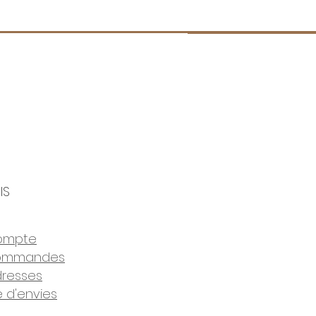
tie : 1 An
IS
WEBSITE
ompte
ommandes
resses
e d'envies