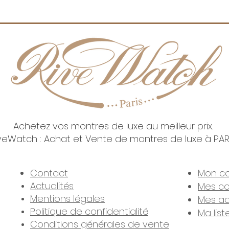
Garan
Achetez vos montres de luxe au meilleur prix.
veWatch : Achat et Vente de montres de luxe à PAR
3 RIVEWATCH. TOUS DROITS RÉSERVÉS l SITE MIS EN PAGE PAR
MY LITTLE 
Contact
Mon c
Actualités
Mes c
Mentions légales
Mes ad
Politique de confidentialité
Ma list
Conditions générales de vente